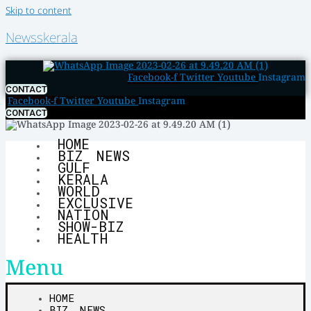
Skip to content
Newsskerala
Facebook-f
Twitter
Youtube
Instagram
CONTACT
Facebook-f
Twitter
Youtube
Instagram
CONTACT
HOME
BIZ NEWS
GULF
KERALA
WORLD
EXCLUSIVE
NATION
SHOW-BIZ
HEALTH
Menu
HOME
BIZ NEWS