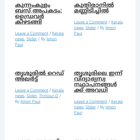
കുന്നംകുളം
കുതിരാനിൽ
ബസ് അപകടം:
മണ്ണിടിച്ചിൽ
ഡ്രൈവര്‍
കീഴടങ്ങി
Leave a Comment
/
Kerala
news
,
Slider
/ By
Jimon
Leave a Comment
/
Kerala
Paul
news
,
Slider
/ By
Jimon
Paul
തൃശൂരിൽ റെഡ്
തൃശൂരിലെ ഇന്ന്
അലർട്ട്
വിദ്യാഭ്യസ്വ
സ്ഥാപനങ്ങൾ
ക്ക് അവധി
Leave a Comment
/
Kerala
news
,
Slider
,
Thrissur-D
/
By
Jimon Paul
Leave a Comment
/
Kerala
news
,
Slider
/ By
Jimon
Paul