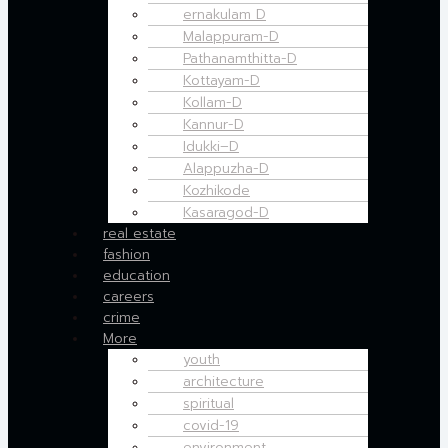
ernakulam D
Malappuram-D
Pathanamthitta-D
Kottayam-D
Kollam-D
Kannur-D
Idukki–D
Alappuzha-D
Kozhikode
Kasaragod-D
real estate
fashion
education
careers
crime
More
youth
architecture
spiritual
covid-19
environment