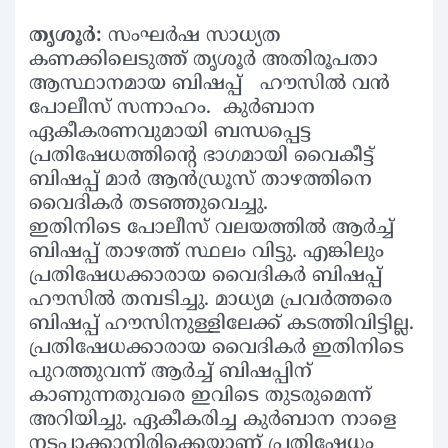
തൃശൂര്‍:
സംഘര്‍ഷ സാധ്യത
കണക്കിലെടുത്ത് തൃശൂർ അതിരൂപതാ
ആസ്ഥാനമായ ബിഷപ്പ് ഹൗസില്‍ വന്‍
പോലീസ് സന്നാഹം. കുര്‍ബാന
ഏകീകരണവുമായി ബന്ധപ്പെട്ട
പ്രതിഷേധത്തിന്റെ ഭാഗമായി വൈകീട്ട്
ബിഷപ്പ് മാര്‍ ആന്‍ഡ്രൂസ് താഴത്തിനെ
വൈദികര്‍ തടഞ്ഞുവെച്ചു.
ഇതിനിടെ പോലീസ് വലയത്തില്‍ ആര്‍ച്ച്
ബിഷപ്പ് താഴത്ത് സ്ഥലം വിട്ടു. എങ്കിലും
പ്രതിഷേധക്കാരായ വൈദികര്‍ ബിഷപ്പ്
ഹൗസില്‍ തമ്പടിച്ചു. മാധ്യമ പ്രവര്‍ത്തരെ
ബിഷപ്പ് ഹൗസിനുള്ളിലേക്ക് കടത്തിവിട്ടില്ല.
പ്രതിഷേധക്കാരായ വൈദികര്‍ ഇതിനിടെ
പുറത്തുവന്ന് ആര്‍ച്ച് ബിഷപ്പിന്
കാണുന്നതുവരെ ഇവിടെ തുടരുമെന്ന്
അറിയിച്ചു. ഏകീകരിച്ച കുര്‍ബാന നാളെ
നടപ്പാക്കാനിരിക്കെയാണ് പ്രതിഷേധം