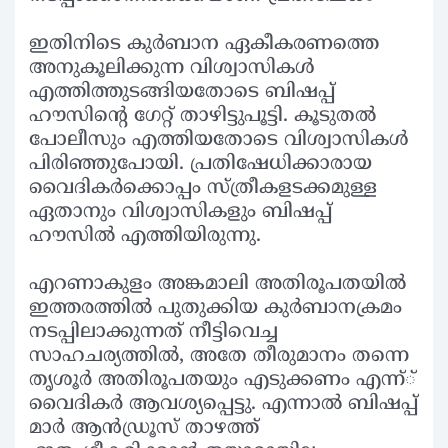
ഇതിനിടെ കുര്‍ബാന ഏകീകരണത്തെ
അനുകൂലിക്കുന്ന വിശ്വാസികള്‍
എത്തിത്തുടങ്ങിയതോടെ ബിഷപ്പ്
ഹൗസിന്റെ ഗേറ്റ് താഴിട്ടുപൂട്ടി. കൂടുതല്‍
പോലീസും എത്തിയതോടെ വിശ്വാസികള്‍
പിരിഞ്ഞുപോയി. പ്രതിഷേധിക്കാരായ
വൈദികര്‍ക്കൊപ്പം സ്ത്രീകളടക്കമുള്ള
ഏതാനും വിശ്വാസികളും ബിഷപ്പ്
ഹൗസില്‍ എത്തിയിരുന്നു.
എറണാകുളം അങ്കമാലി അതിരൂപതയില്‍
ഇത്തരത്തില്‍ പുതുക്കിയ കുര്‍ബാനക്രമം
നടപ്പിലാക്കുന്നത് നീട്ടിവെച്ച
സാഹചര്യത്തില്‍, അതേ തീരുമാനം തന്നെ
തൃശൂര്‍ അതിരൂപതയും എടുക്കണം എന്ന്്
വൈദികര്‍ ആവശ്യപ്പെട്ടു. എന്നാല്‍ ബിഷപ്പ്
മാര്‍ ആന്‍ഡ്രൂസ് താഴത്ത്