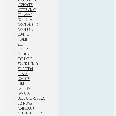
KOZHIKODE
KOTTAYAM-D
KOLLAM-D
KOCHI CITY
KASARAGOD-D
KANNUR-D
IDUKKI–D
HEALTH
GULF
FEATURES
FASHION
EXCLUSIVE
ERNAKULAM D
EDUCATION
CUISINE
COVID-19
CRIME
CAREERS
CANADA
BOOK AND REVIEWS
BIZ NEWS
ASTROLOGY
ART AND CULTURE