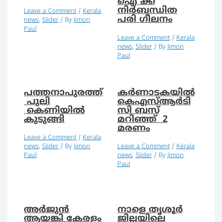
ഐ ക്ക്
നിർബന്ധിത
Leave a Comment
/
Kerala
പരി ഗീലനം
news
,
Slider
/ By
Jimon
Paul
Leave a Comment
/
Kerala
news
,
Slider
/ By
Jimon
Paul
പത്തനാപുരത്ത്
കര്‍ണാടകയില്‍
പുലി
കെഎസ്ആര്‍ടി
കെണിയില്‍
സി ബസ്
കുടുങ്ങി
മറിഞ്ഞ് 2
മരണം
Leave a Comment
/
Kerala
news
,
Slider
/ By
Jimon
Leave a Comment
/
Kerala
Paul
news
,
Slider
/ By
Jimon
Paul
അര്‍ജുന്‍
നാളെ തൃശൂർ
ആയങ്കി കേരളം
ജില്ലയിലെ