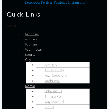
Facebook
Twitter
Youtube
Instagram
Quick Links
Menu
features
women
tourism
tech news
sports
City
tvm city
Thrissur-city
kozhikode city
kochi city
Kerala
Palakkad-D
Thrissur-D
wayanadu d
tvm d