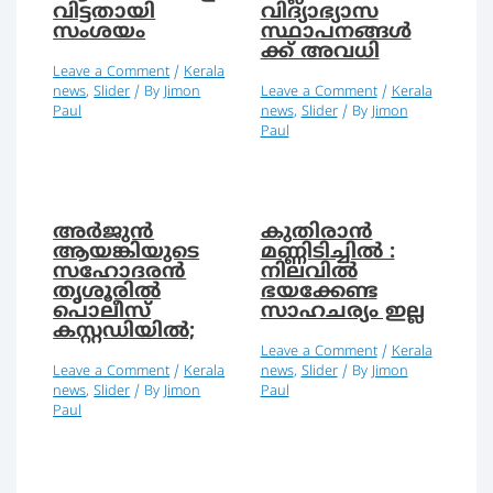
വിട്ടതായി
വിദ്യാഭ്യാസ
സംശയം
സ്ഥാപനങ്ങൾ
ക്ക് അവധി
Leave a Comment
/
Kerala
news
,
Slider
/ By
Jimon
Leave a Comment
/
Kerala
Paul
news
,
Slider
/ By
Jimon
Paul
അര്‍ജുന്‍
കുതിരാൻ
ആയങ്കിയുടെ
മണ്ണിടിച്ചിൽ :
സഹോദരന്‍
നിലവില്‍
തൃശൂരിൽ
ഭയക്കേണ്ട
പൊലീസ്
സാഹചര്യം ഇല്ല
കസ്റ്റഡിയില്‍;
Leave a Comment
/
Kerala
Leave a Comment
/
Kerala
news
,
Slider
/ By
Jimon
news
,
Slider
/ By
Jimon
Paul
Paul