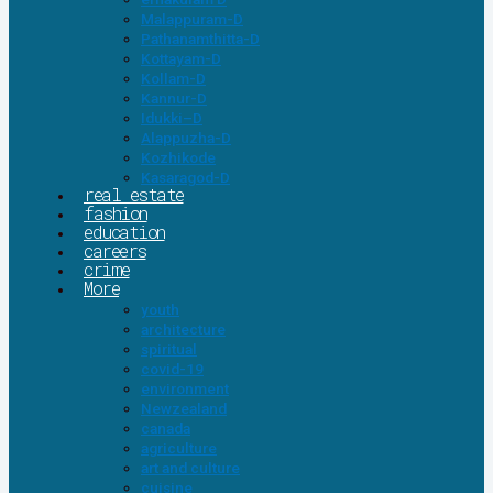
Malappuram-D
Pathanamthitta-D
Kottayam-D
Kollam-D
Kannur-D
Idukki–D
Alappuzha-D
Kozhikode
Kasaragod-D
real estate
fashion
education
careers
crime
More
youth
architecture
spiritual
covid-19
environment
Newzealand
canada
agriculture
art and culture
cuisine