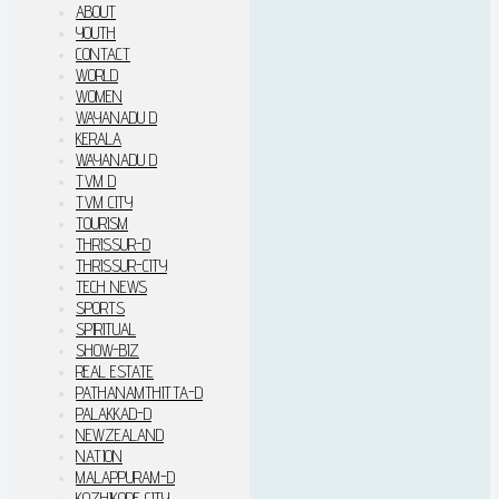
ABOUT
YOUTH
CONTACT
WORLD
WOMEN
WAYANADU D
KERALA
WAYANADU D
TVM D
TVM CITY
TOURISM
THRISSUR-D
THRISSUR-CITY
TECH NEWS
SPORTS
SPIRITUAL
SHOW-BIZ
REAL ESTATE
PATHANAMTHITTA-D
PALAKKAD-D
NEWZEALAND
NATION
MALAPPURAM-D
KOZHIKODE CITY