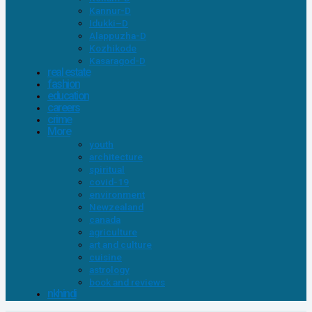
Kannur-D
Idukki–D
Alappuzha-D
Kozhikode
Kasaragod-D
real estate
fashion
education
careers
crime
More
youth
architecture
spiritual
covid-19
environment
Newzealand
canada
agriculture
art and culture
cuisine
astrology
book and reviews
nkhindi