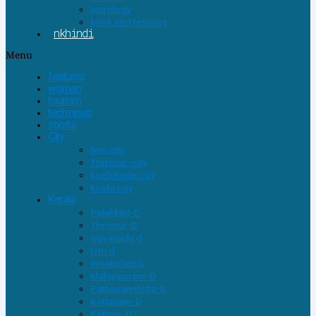
astrology
book and reviews
nkhindi
Menu
features
women
tourism
tech news
sports
City
tvm city
Thrissur-city
kozhikode city
kochi city
Kerala
Palakkad-D
Thrissur-D
wayanadu d
tvm d
ernakulam D
Malappuram-D
Pathanamthitta-D
Kottayam-D
Kollam-D