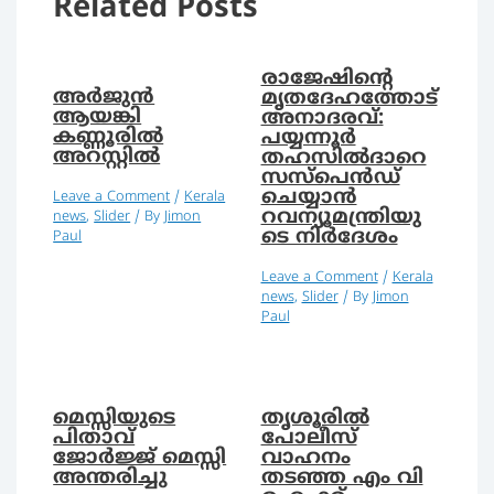
Related Posts
രാജേഷിന്റെ
അര്‍ജുന്‍
മൃതദേഹത്തോട്
ആയങ്കി
അനാദരവ്:
കണ്ണൂരില്‍
പയ്യന്നൂര്‍
അറസ്റ്റില്‍
തഹസില്‍ദാറെ
സസ്‌പെന്‍ഡ്
ചെയ്യാന്‍
Leave a Comment
/
Kerala
റവന്യൂമന്ത്രിയു
news
,
Slider
/ By
Jimon
ടെ നിര്‍ദേശം
Paul
Leave a Comment
/
Kerala
news
,
Slider
/ By
Jimon
Paul
മെസ്സിയുടെ
തൃശൂരിൽ
പിതാവ്
പോലീസ്
ജോര്‍ജ്ജ് മെസ്സി
വാഹനം
അന്തരിച്ചു
തടഞ്ഞ എം വി