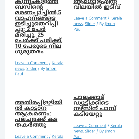
കുന്നംകുളത്ത്
ആഗോളഎണ്ണ
ബസിന്റെ
വിലയില്‍ ഇടിവ്
മരണപ്പാച്ചില്‍,5
വാഹനങ്ങളെ
Leave a Comment
/
Kerala
ഇടിച്ചുതെറിപ്പി
news
,
Slider
/ By
Jimon
ച്ചു; 2 പേർ
Paul
മരിച്ചു, 25
പേര്‍ക്ക് പരിക്ക്,
10 പേരുടെ നില
ഗുരുതരം
Leave a Comment
/
Kerala
news
,
Slider
/ By
Jimon
Paul
പാലക്കാട്
അതിരപ്പിള്ളിയി
ഡ്യൂട്ടിക്കിടെ
ല്‍ കാട്ടാന
നഴ്‌സിന് പാമ്പ്
ആക്രമണം;
കടിയേറ്റു
പലചരക്ക് കട
തകര്‍ത്തു
Leave a Comment
/
Kerala
news
,
Slider
/ By
Jimon
Leave a Comment
/
Kerala
Paul