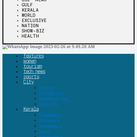
GULF
KERALA
WORLD
EXCLUSIVE
NATION
SHOW-BIZ
HEALTH
features
women
tourism
tech news
sports
City
tvm city
Thrissur-city
kozhikode city
kochi city
Kerala
Palakkad-D
Thrissur-D
wayanadu d
tvm d
ernakulam D