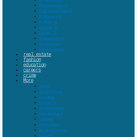
Malappuram-D
Pathanamthitta-D
Kottayam-D
Kollam-D
Kannur-D
Idukki–D
Alappuzha-D
Kozhikode
Kasaragod-D
real estate
fashion
education
careers
crime
More
youth
architecture
spiritual
covid-19
environment
Newzealand
canada
agriculture
art and culture
cuisine