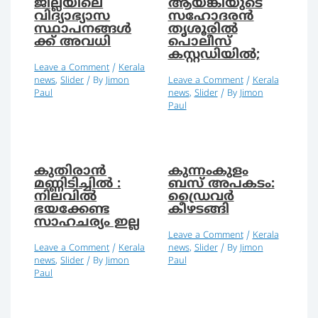
ജില്ലയിലെ
ആയങ്കിയുടെ
വിദ്യാഭ്യാസ
സഹോദരന്‍
സ്ഥാപനങ്ങൾ
തൃശൂരിൽ
ക്ക് അവധി
പൊലീസ്
കസ്റ്റഡിയില്‍;
Leave a Comment
/
Kerala
news
,
Slider
/ By
Jimon
Leave a Comment
/
Kerala
Paul
news
,
Slider
/ By
Jimon
Paul
കുതിരാൻ
കുന്നംകുളം
മണ്ണിടിച്ചിൽ :
ബസ് അപകടം:
നിലവില്‍
ഡ്രൈവര്‍
ഭയക്കേണ്ട
കീഴടങ്ങി
സാഹചര്യം ഇല്ല
Leave a Comment
/
Kerala
Leave a Comment
/
Kerala
news
,
Slider
/ By
Jimon
news
,
Slider
/ By
Jimon
Paul
Paul