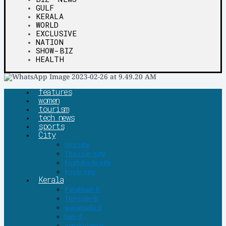
GULF
KERALA
WORLD
EXCLUSIVE
NATION
SHOW-BIZ
HEALTH
features
women
tourism
tech news
sports
City
tvm city
Thrissur-city
kozhikode city
kochi city
Kerala
Palakkad-D
Thrissur-D
wayanadu d
tvm d
ernakulam D