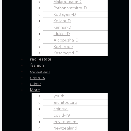
Malappuram-D
Pathanamthitta-D
Kottayam-D
Kollam-D
Kannur-D
Idukki–D
Alappuzha-D
Kozhikode
Kasaragod-D
real estate
fashion
education
careers
crime
More
youth
architecture
spiritual
covid-19
environment
Newzealand