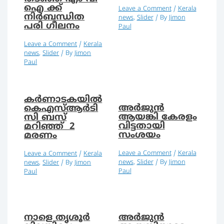
ഐ ക്ക്
Leave a Comment
/
Kerala
നിർബന്ധിത
news
,
Slider
/ By
Jimon
പരി ഗീലനം
Paul
Leave a Comment
/
Kerala
news
,
Slider
/ By
Jimon
Paul
കര്‍ണാടകയില്‍
അര്‍ജുന്‍
കെഎസ്ആര്‍ടി
ആയങ്കി കേരളം
സി ബസ്
വിട്ടതായി
മറിഞ്ഞ് 2
സംശയം
മരണം
Leave a Comment
/
Kerala
Leave a Comment
/
Kerala
news
,
Slider
/ By
Jimon
news
,
Slider
/ By
Jimon
Paul
Paul
നാളെ തൃശൂർ
അര്‍ജുന്‍