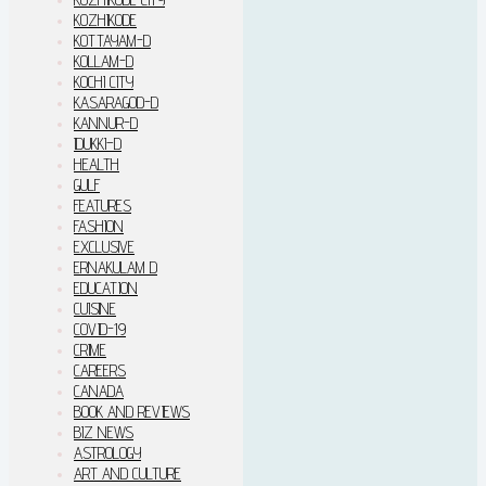
KOZHIKODE
KOTTAYAM-D
KOLLAM-D
KOCHI CITY
KASARAGOD-D
KANNUR-D
IDUKKI–D
HEALTH
GULF
FEATURES
FASHION
EXCLUSIVE
ERNAKULAM D
EDUCATION
CUISINE
COVID-19
CRIME
CAREERS
CANADA
BOOK AND REVIEWS
BIZ NEWS
ASTROLOGY
ART AND CULTURE