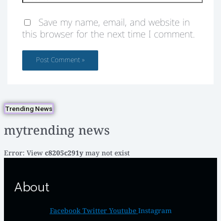
Save my name, email, and website in
this browser for the next time I comment.
Trending News
mytrending news
Error: View
c8205c291y
may not exist
About
Facebook
Twitter
Youtube
Instagram