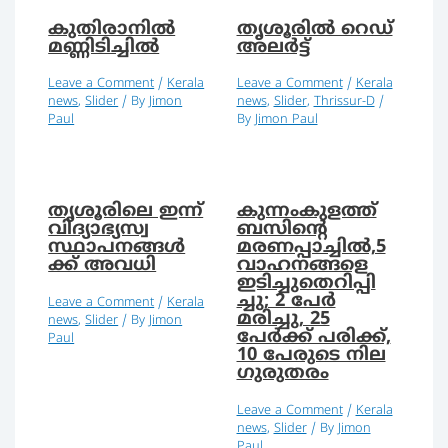
കുതിരാനിൽ
തൃശൂരിൽ റെഡ്
മണ്ണിടിച്ചിൽ
അലർട്ട്
Leave a Comment
/
Kerala
Leave a Comment
/
Kerala
news
,
Slider
/ By
Jimon
news
,
Slider
,
Thrissur-D
/
Paul
By
Jimon Paul
തൃശൂരിലെ ഇന്ന്
കുന്നംകുളത്ത്
വിദ്യാഭ്യസ്വ
ബസിന്റെ
സ്ഥാപനങ്ങൾ
മരണപ്പാച്ചില്‍,5
ക്ക് അവധി
വാഹനങ്ങളെ
ഇടിച്ചുതെറിപ്പി
ച്ചു; 2 പേർ
Leave a Comment
/
Kerala
മരിച്ചു, 25
news
,
Slider
/ By
Jimon
പേര്‍ക്ക് പരിക്ക്,
Paul
10 പേരുടെ നില
ഗുരുതരം
Leave a Comment
/
Kerala
news
,
Slider
/ By
Jimon
Paul