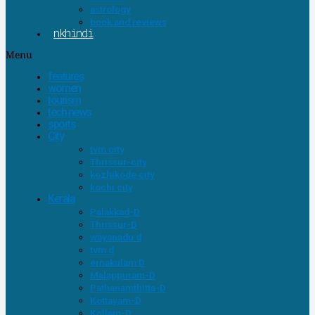
astrology
book and reviews
nkhindi
Menu
features
women
tourism
tech news
sports
City
tvm city
Thrissur-city
kozhikode city
kochi city
Kerala
Palakkad-D
Thrissur-D
wayanadu d
tvm d
ernakulam D
Malappuram-D
Pathanamthitta-D
Kottayam-D
Kollam-D