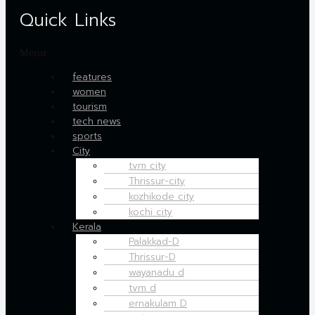
Quick Links
Menu
features
women
tourism
tech news
sports
City
tvm city
Thrissur-city
kozhikode city
kochi city
Kerala
Palakkad-D
Thrissur-D
wayanadu d
tvm d
ernakulam D