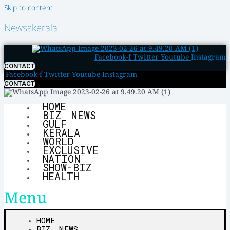
Skip to content
Newsskerala
Facebook-f
Twitter
Youtube
Instagram
CONTACT
Facebook-f
Twitter
Youtube
Instagram
CONTACT
HOME
BIZ NEWS
GULF
KERALA
WORLD
EXCLUSIVE
NATION
SHOW-BIZ
HEALTH
Menu
HOME
BIZ NEWS