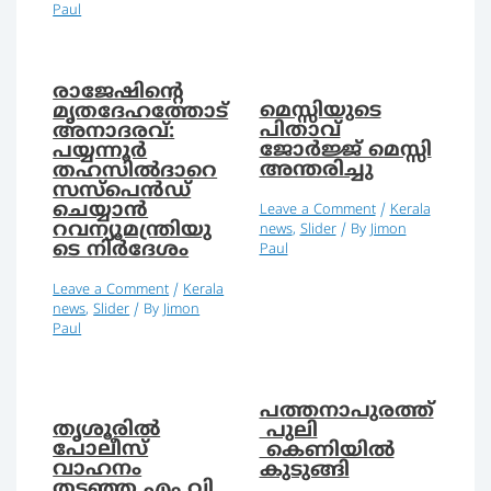
Paul
രാജേഷിന്റെ
മെസ്സിയുടെ
മൃതദേഹത്തോട്
പിതാവ്
അനാദരവ്:
ജോര്‍ജ്ജ് മെസ്സി
പയ്യന്നൂര്‍
അന്തരിച്ചു
തഹസില്‍ദാറെ
സസ്‌പെന്‍ഡ്
ചെയ്യാന്‍
Leave a Comment
/
Kerala
റവന്യൂമന്ത്രിയു
news
,
Slider
/ By
Jimon
ടെ നിര്‍ദേശം
Paul
Leave a Comment
/
Kerala
news
,
Slider
/ By
Jimon
Paul
പത്തനാപുരത്ത്
തൃശൂരിൽ
പുലി
പോലീസ്
കെണിയില്‍
വാഹനം
കുടുങ്ങി
തടഞ്ഞ എം വി