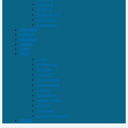
Kannur-D
Idukki–D
Alappuzha-D
Kozhikode
Kasaragod-D
real estate
fashion
education
careers
crime
More
youth
architecture
spiritual
covid-19
environment
Newzealand
canada
agriculture
art and culture
cuisine
astrology
book and reviews
nkhindi