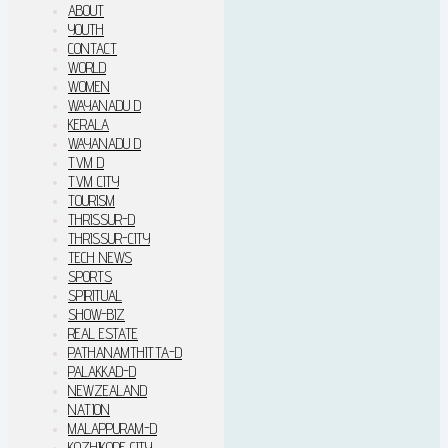
ABOUT
YOUTH
CONTACT
WORLD
WOMEN
WAYANADU D
KERALA
WAYANADU D
TVM D
TVM CITY
TOURISM
THRISSUR-D
THRISSUR-CITY
TECH NEWS
SPORTS
SPIRITUAL
SHOW-BIZ
REAL ESTATE
PATHANAMTHITTA-D
PALAKKAD-D
NEWZEALAND
NATION
MALAPPURAM-D
KOZHIKODE CITY