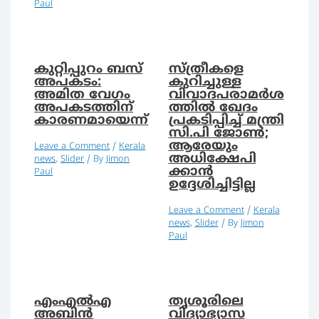
Paul
കുറ്റിപ്പുറം ബസ്
സ്ത്രീകളെ
അപകടം:
കുറിച്ചുള്ള
അമിത വേഗം
വിവാദപരാമര്‍ശ
അപകടത്തിന്
ത്തില്‍ ഖേദം
കാരണമായെന്ന്
പ്രകടിപ്പിച്ച് മന്ത്രി
സി.പി ജോണ്‍;
ആരേയും
Leave a Comment
/
Kerala
അധിക്ഷേപി
news
,
Slider
/ By
Jimon
ക്കാന്‍
Paul
ഉദ്ദേശിച്ചിട്ടില്ല
Leave a Comment
/
Kerala
news
,
Slider
/ By
Jimon
Paul
എംഎല്‍എ
തൃശൂരിലെ
അബിന്‍
വിദ്യാഭ്യാസ