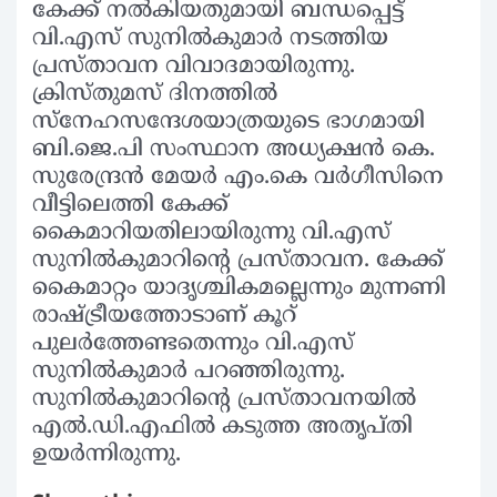
കേക്ക് നല്‍കിയതുമായി ബന്ധപ്പെട്ട്
വി.എസ് സുനില്‍കുമാര്‍ നടത്തിയ
പ്രസ്താവന വിവാദമായിരുന്നു.
ക്രിസ്തുമസ് ദിനത്തില്‍
സ്‌നേഹസന്ദേശയാത്രയുടെ ഭാഗമായി
ബി.ജെ.പി സംസ്ഥാന അധ്യക്ഷന്‍ കെ.
സുരേന്ദ്രന്‍ മേയര്‍ എം.കെ വര്‍ഗീസിനെ
വീട്ടിലെത്തി കേക്ക്
കൈമാറിയതിലായിരുന്നു വി.എസ്
സുനില്‍കുമാറിന്റെ പ്രസ്താവന. കേക്ക്
കൈമാറ്റം യാദൃശ്ചികമല്ലെന്നും മുന്നണി
രാഷ്ട്രീയത്തോടാണ് കൂറ്
പുലര്‍ത്തേണ്ടതെന്നും വി.എസ്
സുനില്‍കുമാര്‍ പറഞ്ഞിരുന്നു.
സുനില്‍കുമാറിന്റെ പ്രസ്താവനയില്‍
എല്‍.ഡി.എഫില്‍ കടുത്ത അതൃപ്തി
ഉയര്‍ന്നിരുന്നു.