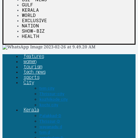
GULF
KERALA
WORLD
EXCLUSIVE
NATION
SHOW-BIZ
HEALTH
features
women
tourism
tech news
sports
City
tvm city
Thrissur-city
kozhikode city
kochi city
Kerala
Palakkad-D
Thrissur-D
wayanadu d
tvm d
ernakulam D