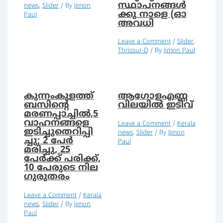
സ്ഥാപനങ്ങൾ
news
,
Slider
/ By
Jimon
ക്കു നാളെ (ഓ
Paul
അവധി
Leave a Comment
/
Slider
,
Thrissur-D
/ By
Jimon Paul
കുന്നംകുളത്ത്
ആഗോളഎണ്ണ
ബസിന്റെ
വിലയില്‍ ഇടിവ്
മരണപ്പാച്ചില്‍,5
വാഹനങ്ങളെ
Leave a Comment
/
Kerala
ഇടിച്ചുതെറിപ്പി
news
,
Slider
/ By
Jimon
ച്ചു; 2 പേർ
Paul
മരിച്ചു, 25
പേര്‍ക്ക് പരിക്ക്,
10 പേരുടെ നില
ഗുരുതരം
Leave a Comment
/
Kerala
news
,
Slider
/ By
Jimon
Paul