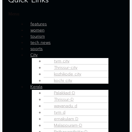
Quick Links
Menu
features
women
tourism
tech news
sports
City
tvm city
Thrissur-city
kozhikode city
kochi city
Kerala
Palakkad-D
Thrissur-D
wayanadu d
tvm d
ernakulam D
Malappuram-D
Pathanamthitta-D