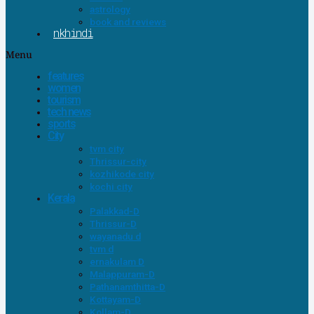
astrology
book and reviews
nkhindi
Menu
features
women
tourism
tech news
sports
City
tvm city
Thrissur-city
kozhikode city
kochi city
Kerala
Palakkad-D
Thrissur-D
wayanadu d
tvm d
ernakulam D
Malappuram-D
Pathanamthitta-D
Kottayam-D
Kollam-D