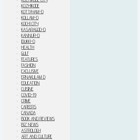
KOZHIKODE
KOTTAYAM-D
KOLLAM-D
KOCHI CITY
KASARAGOD-D
KANNUR-D
IDUKKI–D
HEALTH
GULF
FEATURES
FASHION
EXCLUSIVE
ERNAKULAM D
EDUCATION
CUISINE
COVID-19
CRIME
CAREERS
CANADA
BOOK AND REVIEWS
BIZ NEWS
ASTROLOGY
ART AND CULTURE