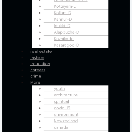
Kottayam-D
Kollam-D
Kannur-D
Idukki–D
Alappuzha-D
Kozhikode
Kasaragod-D
real estate
fashion
education
careers
crime
More
youth
architecture
spiritual
covid-19
environment
Newzealand
canada