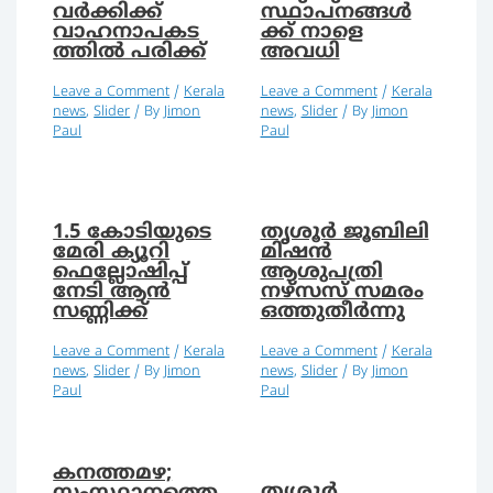
വര്‍ക്കിക്ക്
സ്ഥാപനങ്ങൾ
വാഹനാപകട
ക്ക് നാളെ
ത്തില്‍ പരിക്ക്
അവധി
Leave a Comment
/
Kerala
Leave a Comment
/
Kerala
news
,
Slider
/ By
Jimon
news
,
Slider
/ By
Jimon
Paul
Paul
1.5 കോടിയുടെ
തൃശൂർ ജൂബിലി
മേരി ക്യൂറി
മിഷൻ
ഫെല്ലോഷിപ്പ്
ആശുപത്രി
നേടി ആൻ
നഴ്സസ് സമരം
സണ്ണിക്ക്
ഒത്തുതീർന്നു
Leave a Comment
/
Kerala
Leave a Comment
/
Kerala
news
,
Slider
/ By
Jimon
news
,
Slider
/ By
Jimon
Paul
Paul
കനത്തമഴ;
തൃശ്ശൂര്‍