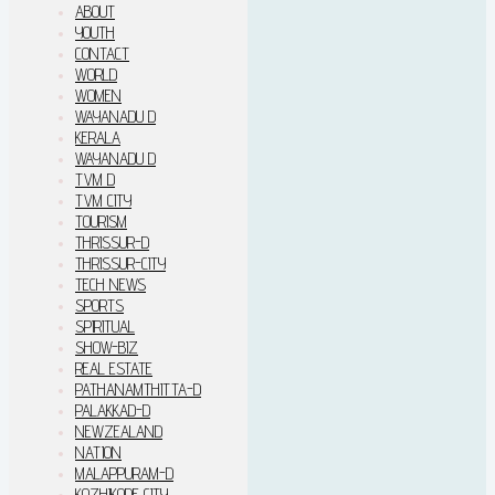
ABOUT
YOUTH
CONTACT
WORLD
WOMEN
WAYANADU D
KERALA
WAYANADU D
TVM D
TVM CITY
TOURISM
THRISSUR-D
THRISSUR-CITY
TECH NEWS
SPORTS
SPIRITUAL
SHOW-BIZ
REAL ESTATE
PATHANAMTHITTA-D
PALAKKAD-D
NEWZEALAND
NATION
MALAPPURAM-D
KOZHIKODE CITY