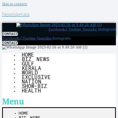
Skip to content
Newsskerala
Facebook-f
Twitter
Youtube
Instagram
CONTACT
Facebook-f
Twitter
Youtube
Instagram
CONTACT
HOME
BIZ NEWS
GULF
KERALA
WORLD
EXCLUSIVE
NATION
SHOW-BIZ
HEALTH
Menu
HOME
BIZ NEWS