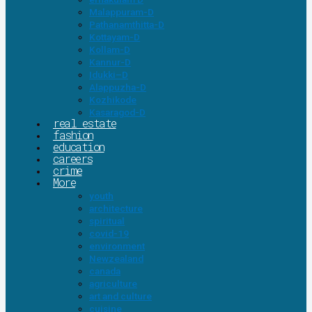
Malappuram-D
Pathanamthitta-D
Kottayam-D
Kollam-D
Kannur-D
Idukki–D
Alappuzha-D
Kozhikode
Kasaragod-D
real estate
fashion
education
careers
crime
More
youth
architecture
spiritual
covid-19
environment
Newzealand
canada
agriculture
art and culture
cuisine