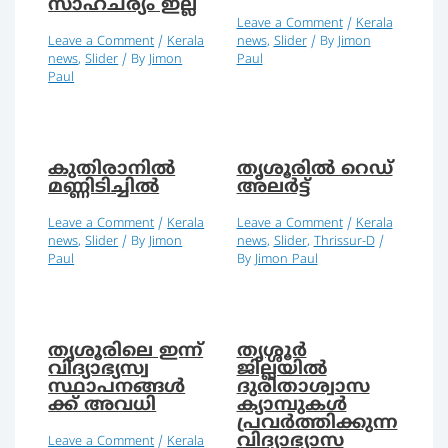
സാഹചര്യം ഇല്ല
Leave a Comment
/
Kerala
Leave a Comment
/
Kerala
news
,
Slider
/ By
Jimon
news
,
Slider
/ By
Jimon
Paul
Paul
കുതിരാനിൽ
തൃശൂരിൽ റെഡ്
മണ്ണിടിച്ചിൽ
അലർട്ട്
Leave a Comment
/
Kerala
Leave a Comment
/
Kerala
news
,
Slider
/ By
Jimon
news
,
Slider
,
Thrissur-D
/
Paul
By
Jimon Paul
തൃശൂരിലെ ഇന്ന്
തൃശ്ശൂർ
വിദ്യാഭ്യസ്വ
ജില്ലയിൽ
സ്ഥാപനങ്ങൾ
ദുരിതാശ്വാസ
ക്ക് അവധി
ക്യാമ്പുകൾ
പ്രവർത്തിക്കുന്ന
വിദ്യാഭ്യാസ
Leave a Comment
/
Kerala