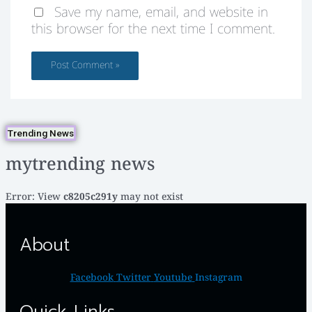
Save my name, email, and website in
this browser for the next time I comment.
Trending News
mytrending news
Error: View
c8205c291y
may not exist
About
Facebook
Twitter
Youtube
Instagram