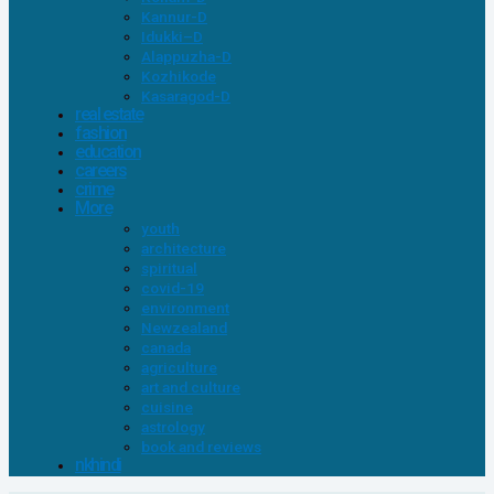
Kannur-D
Idukki–D
Alappuzha-D
Kozhikode
Kasaragod-D
real estate
fashion
education
careers
crime
More
youth
architecture
spiritual
covid-19
environment
Newzealand
canada
agriculture
art and culture
cuisine
astrology
book and reviews
nkhindi