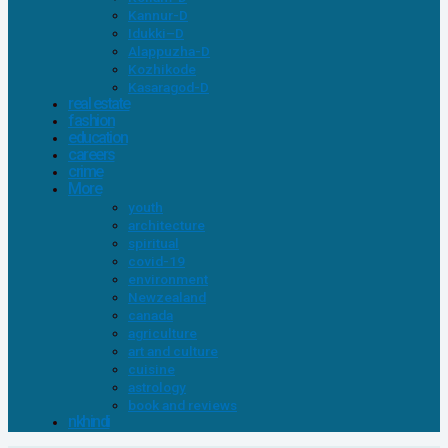
Kannur-D
Idukki–D
Alappuzha-D
Kozhikode
Kasaragod-D
real estate
fashion
education
careers
crime
More
youth
architecture
spiritual
covid-19
environment
Newzealand
canada
agriculture
art and culture
cuisine
astrology
book and reviews
nkhindi