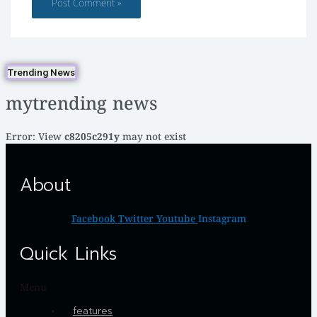
Trending News
mytrending news
Error: View
c8205c291y
may not exist
About
Facebook
Twitter
Youtube
Instagram
Quick Links
Menu
features