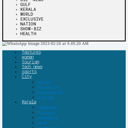
GULF
KERALA
WORLD
EXCLUSIVE
NATION
SHOW-BIZ
HEALTH
features
women
tourism
tech news
sports
City
tvm city
Thrissur-city
kozhikode city
kochi city
Kerala
Palakkad-D
Thrissur-D
wayanadu d
tvm d
ernakulam D