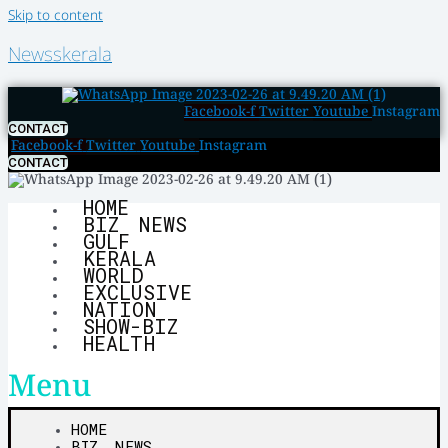
Skip to content
Newsskerala
Facebook-f
Twitter
Youtube
Instagram
CONTACT
Facebook-f
Twitter
Youtube
Instagram
CONTACT
HOME
BIZ NEWS
GULF
KERALA
WORLD
EXCLUSIVE
NATION
SHOW-BIZ
HEALTH
Menu
HOME
BIZ NEWS