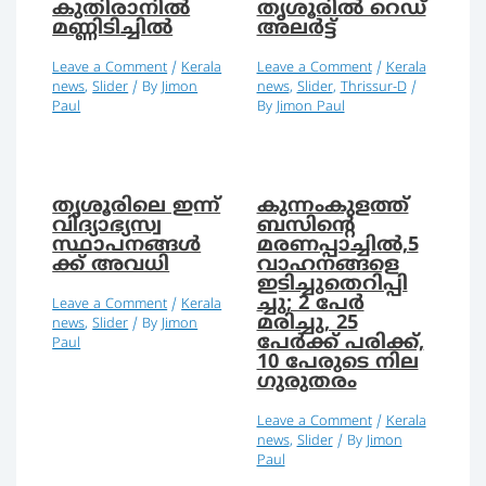
കുതിരാനിൽ
തൃശൂരിൽ റെഡ്
മണ്ണിടിച്ചിൽ
അലർട്ട്
Leave a Comment
/
Kerala
Leave a Comment
/
Kerala
news
,
Slider
/ By
Jimon
news
,
Slider
,
Thrissur-D
/
Paul
By
Jimon Paul
തൃശൂരിലെ ഇന്ന്
കുന്നംകുളത്ത്
വിദ്യാഭ്യസ്വ
ബസിന്റെ
സ്ഥാപനങ്ങൾ
മരണപ്പാച്ചില്‍,5
ക്ക് അവധി
വാഹനങ്ങളെ
ഇടിച്ചുതെറിപ്പി
ച്ചു; 2 പേർ
Leave a Comment
/
Kerala
മരിച്ചു, 25
news
,
Slider
/ By
Jimon
പേര്‍ക്ക് പരിക്ക്,
Paul
10 പേരുടെ നില
ഗുരുതരം
Leave a Comment
/
Kerala
news
,
Slider
/ By
Jimon
Paul