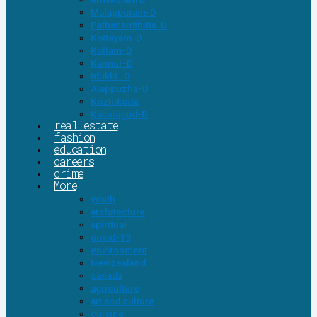
Malappuram-D
Pathanamthitta-D
Kottayam-D
Kollam-D
Kannur-D
Idukki–D
Alappuzha-D
Kozhikode
Kasaragod-D
real estate
fashion
education
careers
crime
More
youth
architecture
spiritual
covid-19
environment
Newzealand
canada
agriculture
art and culture
cuisine