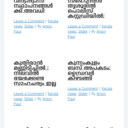
വിദ്യാഭ്യാസ
സഹോദരന്‍
സ്ഥാപനങ്ങൾ
തൃശൂരിൽ
ക്ക് അവധി
പൊലീസ്
കസ്റ്റഡിയില്‍;
Leave a Comment
/
Kerala
news
,
Slider
/ By
Jimon
Leave a Comment
/
Kerala
Paul
news
,
Slider
/ By
Jimon
Paul
കുതിരാൻ
കുന്നംകുളം
മണ്ണിടിച്ചിൽ :
ബസ് അപകടം:
നിലവില്‍
ഡ്രൈവര്‍
ഭയക്കേണ്ട
കീഴടങ്ങി
സാഹചര്യം ഇല്ല
Leave a Comment
/
Kerala
Leave a Comment
/
Kerala
news
,
Slider
/ By
Jimon
news
,
Slider
/ By
Jimon
Paul
Paul