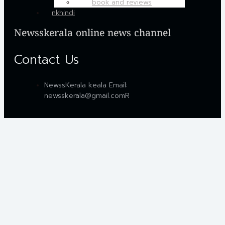
book and reviews
nkhindi
Newsskerala online news channel
Contact Us
NewssKerala keala Email:
newsskerala@gmail.comR