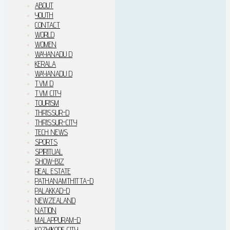
ABOUT
YOUTH
CONTACT
WORLD
WOMEN
WAYANADU D
KERALA
WAYANADU D
TVM D
TVM CITY
TOURISM
THRISSUR-D
THRISSUR-CITY
TECH NEWS
SPORTS
SPIRITUAL
SHOW-BIZ
REAL ESTATE
PATHANAMTHITTA-D
PALAKKAD-D
NEWZEALAND
NATION
MALAPPURAM-D
KOZHIKODE CITY