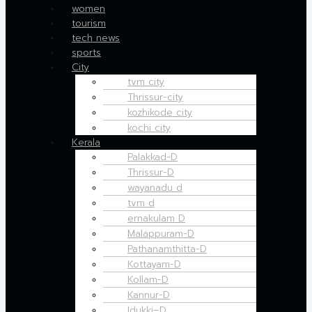
women
tourism
tech news
sports
City
tvm city
Thrissur-city
kozhikode city
kochi city
Kerala
Palakkad-D
Thrissur-D
wayanadu d
tvm d
ernakulam D
Malappuram-D
Pathanamthitta-D
Kottayam-D
Kollam-D
Kannur-D
Idukki–D