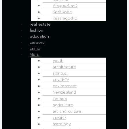
Alappuzha-D
Kozhikode
Kasaragod-D
real estate
fashion
education
careers
crime
More
youth
architecture
spiritual
covid-19
environment
Newzealand
canada
agriculture
art and culture
cuisine
astrology