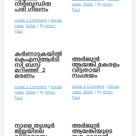
നിർബന്ധിത
news
,
Slider
/ By
Jimon
പരി ഗീലനം
Paul
Leave a Comment
/
Kerala
news
,
Slider
/ By
Jimon
Paul
കര്‍ണാടകയില്‍
അര്‍ജുന്‍
കെഎസ്ആര്‍ടി
ആയങ്കി കേരളം
സി ബസ്
വിട്ടതായി
മറിഞ്ഞ് 2
സംശയം
മരണം
Leave a Comment
/
Kerala
Leave a Comment
/
Kerala
news
,
Slider
/ By
Jimon
news
,
Slider
/ By
Jimon
Paul
Paul
നാളെ തൃശൂർ
അര്‍ജുന്‍
ജില്ലയിലെ
ആയങ്കിയുടെ