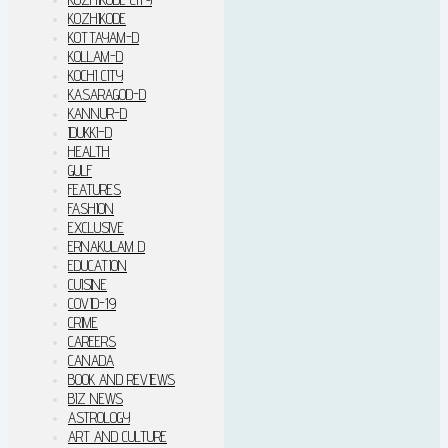
KOZHIKODE
KOTTAYAM-D
KOLLAM-D
KOCHI CITY
KASARAGOD-D
KANNUR-D
IDUKKI–D
HEALTH
GULF
FEATURES
FASHION
EXCLUSIVE
ERNAKULAM D
EDUCATION
CUISINE
COVID-19
CRIME
CAREERS
CANADA
BOOK AND REVIEWS
BIZ NEWS
ASTROLOGY
ART AND CULTURE