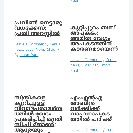
Paul
പ്രവീണ്‍ നെട്ടാരു
കുറ്റിപ്പുറം ബസ്
വധക്കേസ്;
അപകടം:
പ്രതി അറസ്റ്റില്‍
അമിത വേഗം
അപകടത്തിന്
Leave a Comment
/
Kerala
കാരണമായെന്ന്
news
,
Local News
,
Slider
/
By
Jimon Paul
Leave a Comment
/
Kerala
news
,
Slider
/ By
Jimon
Paul
സ്ത്രീകളെ
എംഎല്‍എ
കുറിച്ചുള്ള
അബിന്‍
വിവാദപരാമര്‍ശ
വര്‍ക്കിക്ക്
ത്തില്‍ ഖേദം
വാഹനാപകട
പ്രകടിപ്പിച്ച് മന്ത്രി
ത്തില്‍ പരിക്ക്
സി.പി ജോണ്‍;
ആരേയും
Leave a Comment
/
Kerala