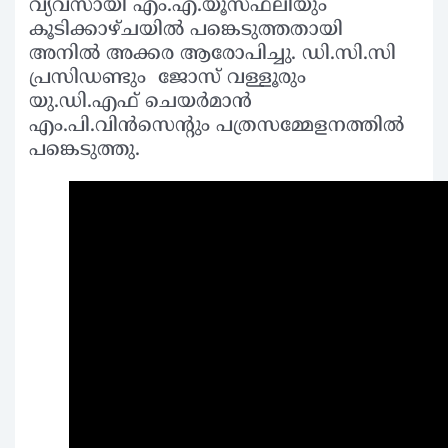
വ്യവസായി എം.എ.യൂസഫലിയും
കൂടിക്കാഴ്ചയില്‍ പങ്കെടുത്തതായി
അനില്‍ അക്കര ആരോപിച്ചു. ഡി.സി.സി
പ്രസിഡണ്ടും ജോസ് വള്ളൂരും
യു.ഡി.എഫ് ചെയര്‍മാന്‍
എം.പി.വിന്‍സെന്റും പത്രസമ്മേളനത്തില്‍
പങ്കെടുത്തു.