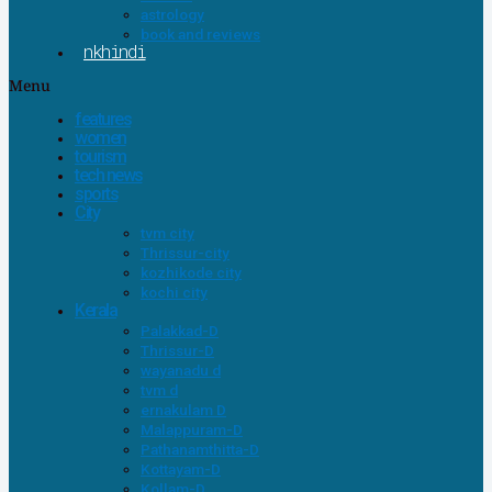
astrology
book and reviews
nkhindi
Menu
features
women
tourism
tech news
sports
City
tvm city
Thrissur-city
kozhikode city
kochi city
Kerala
Palakkad-D
Thrissur-D
wayanadu d
tvm d
ernakulam D
Malappuram-D
Pathanamthitta-D
Kottayam-D
Kollam-D