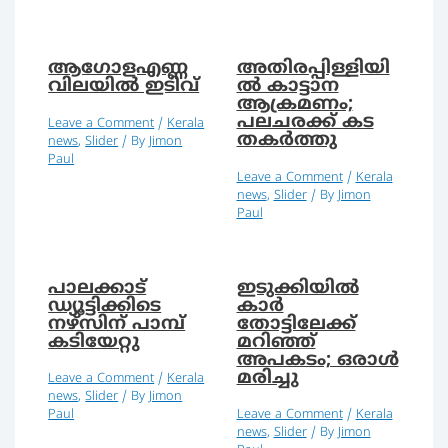
ആഗോളഎണ്ണ
അതിരപ്പിള്ളിയി
വിലയില്‍ ഇടിവ്
ല്‍ കാട്ടാന
ആക്രമണം;
പലചരക്ക് കട
Leave a Comment
/
Kerala
തകര്‍ത്തു
news
,
Slider
/ By
Jimon
Paul
Leave a Comment
/
Kerala
news
,
Slider
/ By
Jimon
Paul
പാലക്കാട്
ഇടുക്കിയില്‍
ഡ്യൂട്ടിക്കിടെ
കാര്‍
നഴ്‌സിന് പാമ്പ്
തോട്ടിലേക്ക്
കടിയേറ്റു
മറിഞ്ഞ്
അപകടം; ഒരാള്‍
മരിച്ചു
Leave a Comment
/
Kerala
news
,
Slider
/ By
Jimon
Paul
Leave a Comment
/
Kerala
news
,
Slider
/ By
Jimon