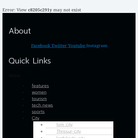
Error: View
c8205c291y
may not exist
About
Facebook
Twitter
Youtube
Instagram
Quick Links
Menu
features
women
tourism
tech news
sports
City
tvm city
Thrissur-city