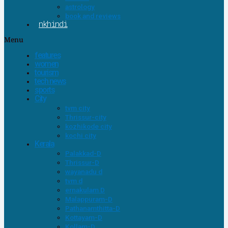
astrology
book and reviews
nkhindi
Menu
features
women
tourism
tech news
sports
City
tvm city
Thrissur-city
kozhikode city
kochi city
Kerala
Palakkad-D
Thrissur-D
wayanadu d
tvm d
ernakulam D
Malappuram-D
Pathanamthitta-D
Kottayam-D
Kollam-D