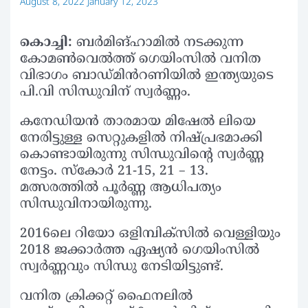
August 8, 2022
January 12, 2023
കൊച്ചി:
ബർമിങ്ഹാമിൽ നടക്കുന്ന
കോമൺവെൽത്ത് ഗെയിംസിൽ വനിത
വിഭാഗം ബാഡ്മിൻറണിയിൽ ഇന്ത്യയുടെ
പി.വി സിന്ധുവിന് സ്വർണ്ണം.
കനേഡിയൻ താരമായ മിഷേൽ ലിയെ
നേരിട്ടുള്ള സെറ്റുകളിൽ നിഷ്പ്രഭമാക്കി
കൊണ്ടായിരുന്നു സിന്ധുവിന്റെ സ്വർണ്ണ
നേട്ടം. സ്കോർ 21-15, 21 – 13.
മത്സരത്തിൽ പൂർണ്ണ ആധിപത്യം
സിന്ധുവിനായിരുന്നു.
2016ലെ റിയോ ഒളിമ്പിക്സിൽ വെള്ളിയും
2018 ജക്കാർത്ത ഏഷ്യൻ ഗെയിംസിൽ
സ്വർണ്ണവും സിന്ധു നേടിയിട്ടുണ്ട്.
വനിത ക്രിക്കറ്റ് ഫൈനലിൽ