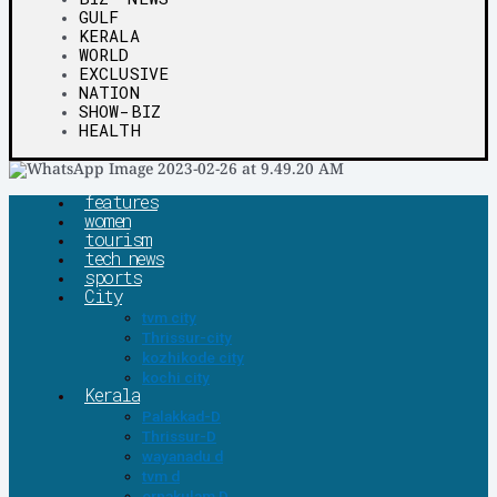
GULF
KERALA
WORLD
EXCLUSIVE
NATION
SHOW-BIZ
HEALTH
features
women
tourism
tech news
sports
City
tvm city
Thrissur-city
kozhikode city
kochi city
Kerala
Palakkad-D
Thrissur-D
wayanadu d
tvm d
ernakulam D