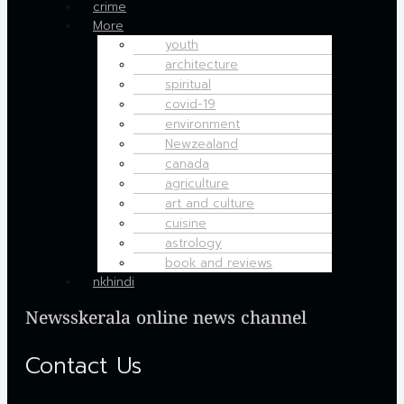
crime
More
youth
architecture
spiritual
covid-19
environment
Newzealand
canada
agriculture
art and culture
cuisine
astrology
book and reviews
nkhindi
Newsskerala online news channel
Contact Us