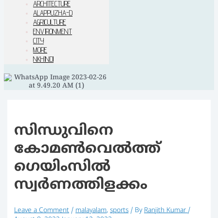
ARCHITECTURE
ALAPPUZHA-D
AGRICULTURE
ENVIRONMENT
CITY
MORE
NKHINDI
സിന്ധുവിനെ
കോമൺവെൽത്ത്
ഗെയിംസിൽ
സ്വർണത്തിളക്കം
Leave a Comment
/
malayalam
,
sports
/ By
Ranjith Kumar
/