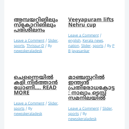
അമ്പയറിങിലും
Veeyapuram lifts
സ്കോറിങിലും
Nehru cup
പരിശീലനം
Leave a Comment
/
Leave a Comment
/
Slider
,
english
,
Kerala news
,
sports
,
Thrissur-D
/ By
nation
,
Slider
,
sports
/ By
P
newsskeraladesk
B Jayasankar
ചെന്നൈയിൽ
മാഞ്ചസ്റ്ററിൽ
കളി നിർത്താൻ
ഇന്ത്യൻ
ധോണി…. READ
പ്രതിരോധകോട്ട
MORE
; നാലാം ടെസ്റ്റ്
സമനിലയിൽ
Leave a Comment
/
Slider
,
sports
/ By
Leave a Comment
/
Slider
,
newsskeraladesk
sports
/ By
newsskeraladesk