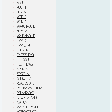
ABOUT
YOUTH
CONTACT
WORLD
WOMEN
WAYANADU D
KERALA
WAYANADU D
TVM D
TVM CITY
TOURISM
THRISSUR-D
THRISSUR-CITY
TECH NEWS
SPORTS
SPIRITUAL
SHOW-BIZ
REAL ESTATE
PATHANAMTHITTA-D
PALAKKAD-D
NEWZEALAND
NATION
MALAPPURAM-D
KOZHIKODE CITY