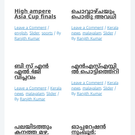
High ampere
ചൊവ്വാഴ്ചയും
Asia Cup finals
പൊതു അവധി
Leave a Comment
/
Leave a Comment
/
Kerala
english
,
Slider
,
sports
/ By
news
,
malayalam
,
Slider
/
Ranjith Kumar
By
Ranjith Kumar
ബി സ് എൻ
എന്‍എസ്എസ്സി
എൽ 4ജി
ല്‍ പൊട്ടിത്തെറി
വിപ്ലവം
Leave a Comment
/
Kerala
Leave a Comment
/
Kerala
news
,
malayalam
,
Slider
/
news
,
malayalam
,
Slider
/
By
Ranjith Kumar
By
Ranjith Kumar
പലയിടത്തും
ഓപ്പറേഷന്‍
കനത്ത മഴ,
നുംഖൂര്‍: