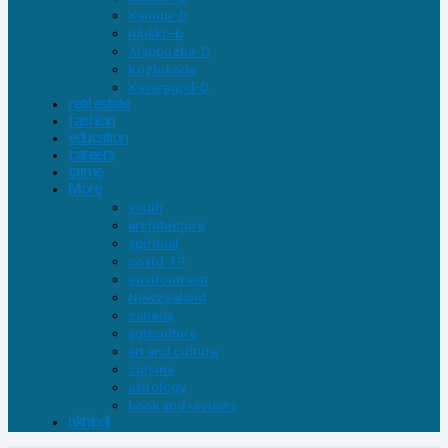
Kannur-D
Idukki–D
Alappuzha-D
Kozhikode
Kasaragod-D
real estate
fashion
education
careers
crime
More
youth
architecture
spiritual
covid-19
environment
Newzealand
canada
agriculture
art and culture
cuisine
astrology
book and reviews
nkhindi