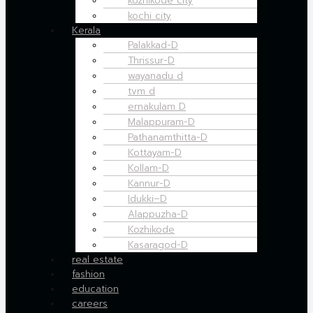
kozhikode city
kochi city
Kerala
Palakkad-D
Thrissur-D
wayanadu d
tvm d
ernakulam D
Malappuram-D
Pathanamthitta-D
Kottayam-D
Kollam-D
Kannur-D
Idukki–D
Alappuzha-D
Kozhikode
Kasaragod-D
real estate
fashion
education
careers