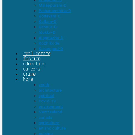
Malappuram-D
Pathanamthitta-D
Kottayam-D
Kollam-D
Kannur-D
Idukki–D
Alappuzha-D
Kozhikode
Kasaragod-D
real estate
fashion
education
careers
crime
More
youth
architecture
spiritual
covid-19
environment
Newzealand
canada
agriculture
art and culture
cuisine