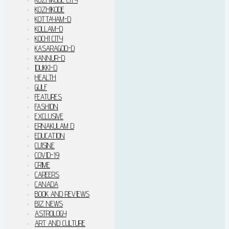
KOZHIKODE
KOTTAYAM-D
KOLLAM-D
KOCHI CITY
KASARAGOD-D
KANNUR-D
IDUKKI–D
HEALTH
GULF
FEATURES
FASHION
EXCLUSIVE
ERNAKULAM D
EDUCATION
CUISINE
COVID-19
CRIME
CAREERS
CANADA
BOOK AND REVIEWS
BIZ NEWS
ASTROLOGY
ART AND CULTURE