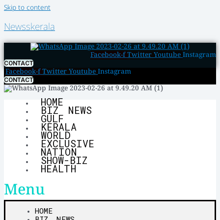
Skip to content
Newsskerala
Facebook-f
Twitter
Youtube
Instagram
CONTACT
Facebook-f
Twitter
Youtube
Instagram
CONTACT
HOME
BIZ NEWS
GULF
KERALA
WORLD
EXCLUSIVE
NATION
SHOW-BIZ
HEALTH
Menu
HOME
BIZ NEWS