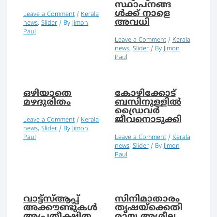
സ്ഥാപനങ്ങ
ള്‍ക്ക് നാളെ
Leave a Comment
/
Kerala
അവധി
news
,
Slider
/ By
Jimon
Paul
Leave a Comment
/
Kerala
news
,
Slider
/ By
Jimon
Paul
ഒഴിയാതെ
കോഴിക്കോട്
മഴദുരിതം
ബസിനുള്ളില്‍
ഡ്രൈവര്‍
ജീവനൊടുക്കി
Leave a Comment
/
Kerala
news
,
Slider
/ By
Jimon
Paul
Leave a Comment
/
Kerala
news
,
Slider
/ By
Jimon
Paul
വാട്ട്‌സ്ആപ്പ്
സിനിമാതാരം
അക്കൗണ്ടുകള്‍
തൃഷയ്ക്കെതി
അപ്രതീക്ഷിത
രായ അശ്ലീല