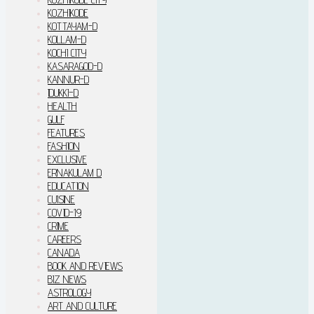
KOZHIKODE
KOTTAYAM-D
KOLLAM-D
KOCHI CITY
KASARAGOD-D
KANNUR-D
IDUKKI–D
HEALTH
GULF
FEATURES
FASHION
EXCLUSIVE
ERNAKULAM D
EDUCATION
CUISINE
COVID-19
CRIME
CAREERS
CANADA
BOOK AND REVIEWS
BIZ NEWS
ASTROLOGY
ART AND CULTURE