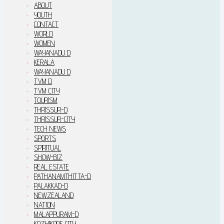
ABOUT
YOUTH
CONTACT
WORLD
WOMEN
WAYANADU D
KERALA
WAYANADU D
TVM D
TVM CITY
TOURISM
THRISSUR-D
THRISSUR-CITY
TECH NEWS
SPORTS
SPIRITUAL
SHOW-BIZ
REAL ESTATE
PATHANAMTHITTA-D
PALAKKAD-D
NEWZEALAND
NATION
MALAPPURAM-D
KOZHIKODE CITY