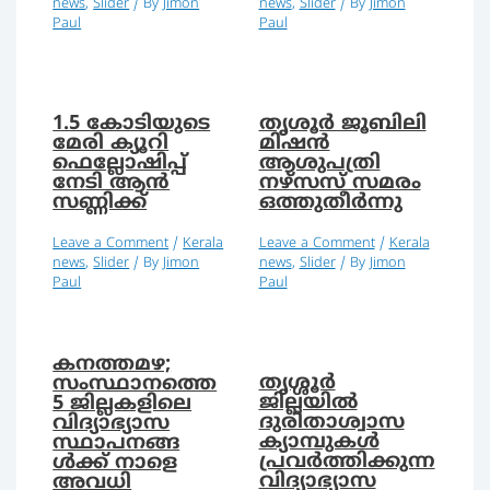
news
,
Slider
/ By
Jimon
news
,
Slider
/ By
Jimon
Paul
Paul
1.5 കോടിയുടെ
തൃശൂർ ജൂബിലി
മേരി ക്യൂറി
മിഷൻ
ഫെല്ലോഷിപ്പ്
ആശുപത്രി
നേടി ആൻ
നഴ്സസ് സമരം
സണ്ണിക്ക്
ഒത്തുതീർന്നു
Leave a Comment
/
Kerala
Leave a Comment
/
Kerala
news
,
Slider
/ By
Jimon
news
,
Slider
/ By
Jimon
Paul
Paul
കനത്തമഴ;
തൃശ്ശൂര്‍
സംസ്ഥാനത്തെ
ജില്ലയില്‍
5 ജില്ലകളിലെ
ദുരിതാശ്വാസ
വിദ്യാഭ്യാസ
ക്യാമ്പുകള്‍
സ്ഥാപനങ്ങ
പ്രവര്‍ത്തിക്കുന്ന
ള്‍ക്ക് നാളെ
വിദ്യാഭ്യാസ
അവധി