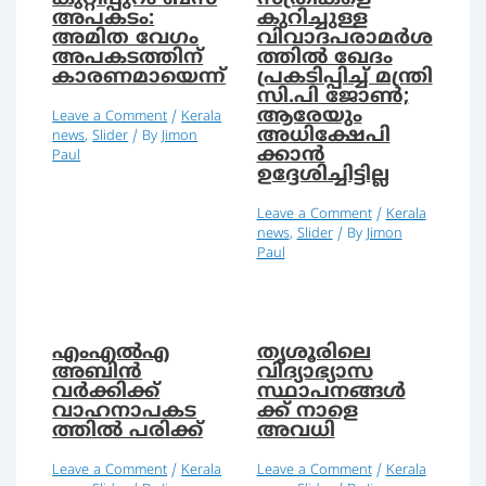
അപകടം:
കുറിച്ചുള്ള
അമിത വേഗം
വിവാദപരാമര്‍ശ
അപകടത്തിന്
ത്തില്‍ ഖേദം
കാരണമായെന്ന്
പ്രകടിപ്പിച്ച് മന്ത്രി
സി.പി ജോണ്‍;
ആരേയും
Leave a Comment
/
Kerala
അധിക്ഷേപി
news
,
Slider
/ By
Jimon
ക്കാന്‍
Paul
ഉദ്ദേശിച്ചിട്ടില്ല
Leave a Comment
/
Kerala
news
,
Slider
/ By
Jimon
Paul
എംഎല്‍എ
തൃശൂരിലെ
അബിന്‍
വിദ്യാഭ്യാസ
വര്‍ക്കിക്ക്
സ്ഥാപനങ്ങൾ
വാഹനാപകട
ക്ക് നാളെ
ത്തില്‍ പരിക്ക്
അവധി
Leave a Comment
/
Kerala
Leave a Comment
/
Kerala