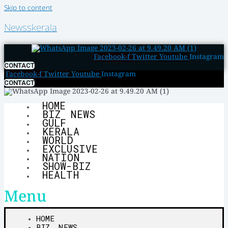
Skip to content
Newsskerala
Facebook-f
Twitter
Youtube
Instagram
CONTACT
Facebook-f
Twitter
Youtube
Instagram
CONTACT
HOME
BIZ NEWS
GULF
KERALA
WORLD
EXCLUSIVE
NATION
SHOW-BIZ
HEALTH
Menu
HOME
BIZ NEWS