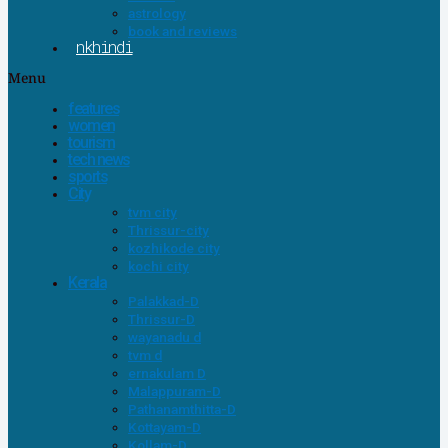
astrology
book and reviews
nkhindi
Menu
features
women
tourism
tech news
sports
City
tvm city
Thrissur-city
kozhikode city
kochi city
Kerala
Palakkad-D
Thrissur-D
wayanadu d
tvm d
ernakulam D
Malappuram-D
Pathanamthitta-D
Kottayam-D
Kollam-D