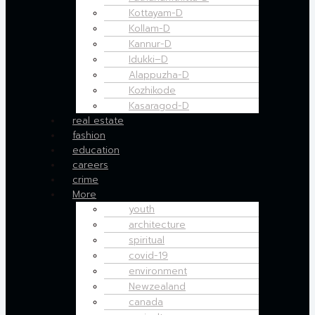
Kottayam-D
Kollam-D
Kannur-D
Idukki–D
Alappuzha-D
Kozhikode
Kasaragod-D
real estate
fashion
education
careers
crime
More
youth
architecture
spiritual
covid-19
environment
Newzealand
canada