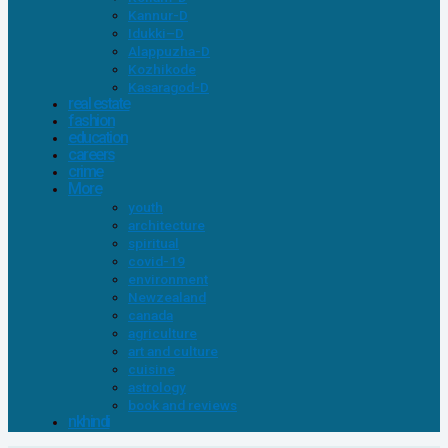
Kannur-D
Idukki–D
Alappuzha-D
Kozhikode
Kasaragod-D
real estate
fashion
education
careers
crime
More
youth
architecture
spiritual
covid-19
environment
Newzealand
canada
agriculture
art and culture
cuisine
astrology
book and reviews
nkhindi