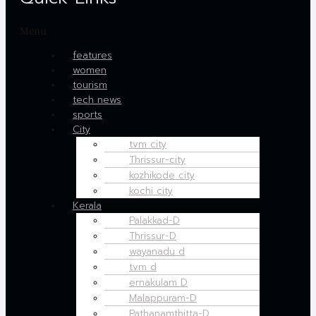
Menu
features
women
tourism
tech news
sports
City
tvm city
Thrissur-city
kozhikode city
kochi city
Kerala
Palakkad-D
Thrissur-D
wayanadu d
tvm d
ernakulam D
Malappuram-D
Pathanamthitta-D