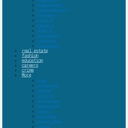
Malappuram-D
Pathanamthitta-D
Kottayam-D
Kollam-D
Kannur-D
Idukki–D
Alappuzha-D
Kozhikode
Kasaragod-D
real estate
fashion
education
careers
crime
More
youth
architecture
spiritual
covid-19
environment
Newzealand
canada
agriculture
art and culture
cuisine