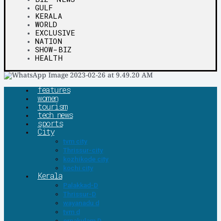
GULF
KERALA
WORLD
EXCLUSIVE
NATION
SHOW-BIZ
HEALTH
features
women
tourism
tech news
sports
City
tvm city
Thrissur-city
kozhikode city
kochi city
Kerala
Palakkad-D
Thrissur-D
wayanadu d
tvm d
ernakulam D