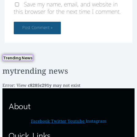
Save my name, email, and website in
this browser for the next time I comment.
Trending News
mytrending news
Error: View
c8205c291y
may not exist
About
Facebook
Twitter
Youtube
Instagram
Quick Links