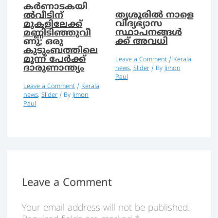
കര്‍ണാടകയി
തൃശൂരിൽ നാളെ
ല്‍വീടിന്
വിദ്യഭ്യാസ
മുകളിലേക്ക്
സ്ഥാപനങ്ങൾ
മണ്ണിടിഞ്ഞുവീ
ക്ക് അവധി
ണു; ഒരു
കുടുംബത്തിലെ
മൂന്ന് പേര്‍ക്ക്
Leave a Comment
/
Kerala
ദാരുണാന്ത്യം
news
,
Slider
/ By
Jimon
Paul
Leave a Comment
/
Kerala
news
,
Slider
/ By
Jimon
Paul
Leave a Comment
Your email address will not be published.