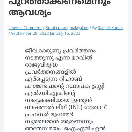
പുറത്താക്കണമെന്നും
ആവശ്യം
Leave a Comment
/
Kerala news
,
malayalam
/ By
Ranjith Kumar
/
September 28, 2022
January 16, 2023
ജീവകാരുണ്യ പ്രവർത്തനം
നടത്തുന്നു എന്ന മറവിൽ
രാജ്യവിരുദ്ധ
പ്രവർത്തനങ്ങളിൽ
ഏർപ്പെടുന്ന റിഹാബ്
ഫൗണ്ടേഷന്റെ സ്ഥാപക ട്രസ്റ്റി
എൽ.ഡി.എഫിന്റെ
സഖ്യകക്ഷിയായ ഇന്ത്യൻ
നാഷണൽ ലീഗ് (INL) നേതാവ്
പ്രഫസർ മുഹമ്മദ്
സുലൈമാൻ ആണെന്നും
അതേസമയം ഐ.എൻ.എൽ