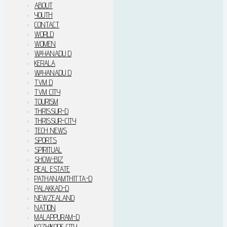
ABOUT
YOUTH
CONTACT
WORLD
WOMEN
WAYANADU D
KERALA
WAYANADU D
TVM D
TVM CITY
TOURISM
THRISSUR-D
THRISSUR-CITY
TECH NEWS
SPORTS
SPIRITUAL
SHOW-BIZ
REAL ESTATE
PATHANAMTHITTA-D
PALAKKAD-D
NEWZEALAND
NATION
MALAPPURAM-D
KOZHIKODE CITY