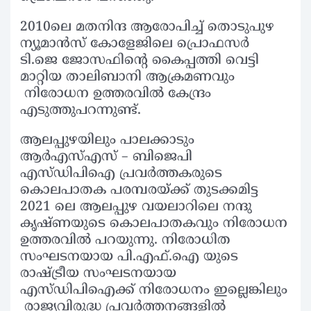
2010ലെ മതനിന്ദ ആരോപിച്ച് തൊടുപുഴ
ന്യൂമാൻസ് കോളേജിലെ പ്രൊഫസർ
ടി.ജെ ജോസഫിന്റെ കൈപ്പത്തി വെട്ടി
മാറ്റിയ താലിബാനി ആക്രമണവും
നിരോധന ഉത്തരവിൽ കേന്ദ്രം
എടുത്തുപറന്നുണ്ട്.
ആലപ്പുഴയിലും പാലക്കാടും
ആർഎസ്എസ് – ബിജെപി
എസ്ഡിപിഐ പ്രവർത്തകരുടെ
കൊലപാതക പരമ്പരയ്ക്ക് തുടക്കമിട്ട
2021 ലെ ആലപ്പുഴ വയലാറിലെ നന്ദു
കൃഷ്ണയുടെ കൊലപാതകവും നിരോധന
ഉത്തരവിൽ പറയുന്നു. നിരോധിത
സംഘടനയായ പി.എഫ്.ഐ യുടെ
രാഷ്ട്രീയ സംഘടനയായ
എസ്ഡിപിഐക്ക് നിരോധനം ഇല്ലെങ്കിലും
രാജ്യവിരുദ്ധ പ്രവർത്തനങ്ങളിൽ