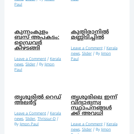
Paul
കുന്നംകുളം
കുതിരാനിൽ
ബസ് അപകടം:
മണ്ണിടിച്ചിൽ
ഡ്രൈവര്‍
കീഴടങ്ങി
Leave a Comment
/
Kerala
news
,
Slider
/ By
Jimon
Leave a Comment
/
Kerala
Paul
news
,
Slider
/ By
Jimon
Paul
തൃശൂരിൽ റെഡ്
തൃശൂരിലെ ഇന്ന്
അലർട്ട്
വിദ്യാഭ്യസ്വ
സ്ഥാപനങ്ങൾ
ക്ക് അവധി
Leave a Comment
/
Kerala
news
,
Slider
,
Thrissur-D
/
By
Jimon Paul
Leave a Comment
/
Kerala
news
,
Slider
/ By
Jimon