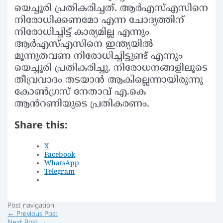
യെച്ചൂരി പ്രതികരിച്ചത്. ആർഎസ്എസിനെ
നിരോധിക്കണമോ എന്ന ചോദ്യത്തിന്
നിരോധിച്ചിട്ട് കാര്യമില്ല എന്നും
ആർഎസ്എസിനെ ഇന്ത്യയിൽ
മൂന്നുതവണ നിരോധിച്ചിട്ടുണ്ട് എന്നും
യെച്ചൂരി പ്രതികരിച്ചു. നിരോധനങ്ങളിലൂടെ
തീവ്രവാദം തടയാൻ ആകില്ലെന്നായിരുന്നു
കോൺഗ്രസ് നേതാവ് എ.കെ
ആൻറണിയുടെ പ്രതികരണം.
Share this:
X
Facebook
WhatsApp
Telegram
Post navigation
←
Previous Post
Next Post
→