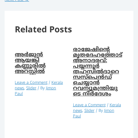
Related Posts
രാജേഷിന്റെ
അര്‍ജുന്‍
മൃതദേഹത്തോട്
ആയങ്കി
അനാദരവ്:
കണ്ണൂരില്‍
പയ്യന്നൂര്‍
അറസ്റ്റില്‍
തഹസില്‍ദാറെ
സസ്‌പെന്‍ഡ്
ചെയ്യാന്‍
Leave a Comment
/
Kerala
റവന്യൂമന്ത്രിയു
news
,
Slider
/ By
Jimon
ടെ നിര്‍ദേശം
Paul
Leave a Comment
/
Kerala
news
,
Slider
/ By
Jimon
Paul