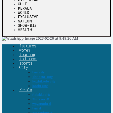
GULF
KERALA
WORLD
EXCLUSIVE
NATION
SHOW-BIZ
HEALTH
features
women
tourism
tech news
sports
City
tvm city
Thrissur-city
kozhikode city
kochi city
Kerala
Palakkad-D
Thrissur-D
wayanadu d
tvm d
ernakulam D