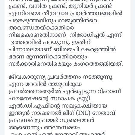
ഫ്രണ്ട്, വനിത ഫ്രണ്ട്, ജൂനിയർ ഫ്രണ്ട്
എന്നിവയെ തീവ്രവാദ പ്രവർത്തനങ്ങളിൽ
പങ്കെടുത്തതിനും രാജ്യത്തിൻറെ
അഖണ്ഡതയ്‌ക്കെതിരെ
നിലകൊണ്ടതിനാണ് നിരോധിച്ചത് എന്ന്
ഉത്തരവിൽ പറയുന്നു. ഇതിന്
പിന്നാലെയാണ് ബിജെപി കേരളത്തിൽ
ഭരണ മുന്നണിക്കെതിരെയും
സർക്കാരിനെതിരെയും രംഗത്തെത്തിയത്.
ജീവകാരുണ്യ പ്രവർത്തനം നടത്തുന്നു
എന്ന മറവിൽ രാജ്യവിരുദ്ധ
പ്രവർത്തനങ്ങളിൽ ഏർപ്പെടുന്ന റിഹാബ്
ഫൗണ്ടേഷന്റെ സ്ഥാപക ട്രസ്റ്റി
എൽ.ഡി.എഫിന്റെ സഖ്യകക്ഷിയായ
ഇന്ത്യൻ നാഷണൽ ലീഗ് (INL) നേതാവ്
പ്രഫസർ മുഹമ്മദ് സുലൈമാൻ
ആണെന്നും അതേസമയം
ഐ.എൻ.എൽ നേതാവ് അഹമ്മദ്