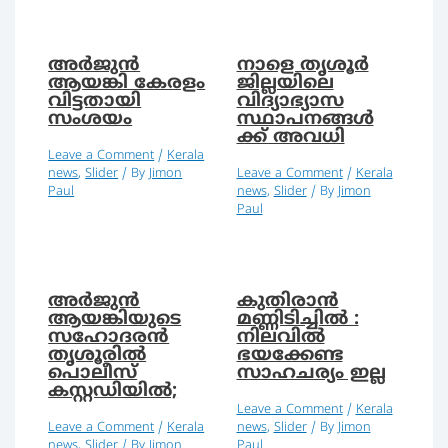
അര്‍ജുന്‍
നാളെ തൃശൂർ
ആയങ്കി കേരളം
ജില്ലയിലെ
വിട്ടതായി
വിദ്യാഭ്യാസ
സംശയം
സ്ഥാപനങ്ങൾ
ക്ക് അവധി
Leave a Comment
/
Kerala
news
,
Slider
/ By
Jimon
Leave a Comment
/
Kerala
Paul
news
,
Slider
/ By
Jimon
Paul
അര്‍ജുന്‍
കുതിരാൻ
ആയങ്കിയുടെ
മണ്ണിടിച്ചിൽ :
സഹോദരന്‍
നിലവില്‍
തൃശൂരിൽ
ഭയക്കേണ്ട
പൊലീസ്
സാഹചര്യം ഇല്ല
കസ്റ്റഡിയില്‍;
Leave a Comment
/
Kerala
Leave a Comment
/
Kerala
news
,
Slider
/ By
Jimon
news
,
Slider
/ By
Jimon
Paul