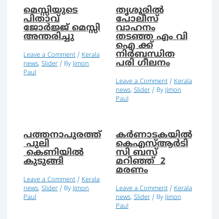
മെസ്സിയുടെ
തൃശൂരിൽ
പിതാവ്
പോലീസ്
ജോര്‍ജ്ജ് മെസ്സി
വാഹനം
അന്തരിച്ചു
തടഞ്ഞ എം വി
ഐ ക്ക്
നിർബന്ധിത
Leave a Comment
/
Kerala
പരി ഗീലനം
news
,
Slider
/ By
Jimon
Paul
Leave a Comment
/
Kerala
news
,
Slider
/ By
Jimon
Paul
പത്തനാപുരത്ത്
കര്‍ണാടകയില്‍
പുലി
കെഎസ്ആര്‍ടി
കെണിയില്‍
സി ബസ്
കുടുങ്ങി
മറിഞ്ഞ് 2
മരണം
Leave a Comment
/
Kerala
news
,
Slider
/ By
Jimon
Leave a Comment
/
Kerala
Paul
news
,
Slider
/ By
Jimon
Paul