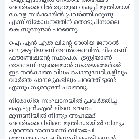
ദേവർകോവിൽ തുറമുഖ വകുപ്പ് മന്ത്രിയായ്
കേരള സർക്കാരിൽ പ്രവർത്തിക്കുന്നു
എന്ന് നിരോധനത്തിന് തൊട്ടുപിന്നാലെ
കെ സുരേന്ദ്രൻ പറഞ്ഞു.
ഐ എൻ എൽ ലിന്റെ ദേശീയ ജനറൽ
സെക്രട്ടറിയാണ് ദേവർകോവിൽ. റിഹാബ്
ഫൗണ്ടേഷന്റെ സ്ഥാപക ട്രസ്റ്റിയാണ്
താനെന്ന് സുലൈമാൻ സംശയങ്ങൾക്ക്
ഇട നൽകാത്ത വിധം പൊതുവേദികളിലും
വാർത്ത ചാനലുകളിലും പറഞ്ഞിട്ടുണ്ട്
എന്നും സുരേന്ദ്രൻ പറഞ്ഞു.
നിരോധിത സംഘടനയിൽ പ്രവർത്തിച്ച
ഐ.എൻ.എൽ ലിനെ ഭരണം
മുന്നണിയിൽ നിന്നും അഹമ്മദ്
ദേവർകോവിലിനെ മന്ത്രിസഭയിൽ നിന്നും
പുറത്താക്കണമെന്ന് ബിജെപി
ആവശ്യപ്പെട്ടു. ബിജെപി ഐടി സെൽ