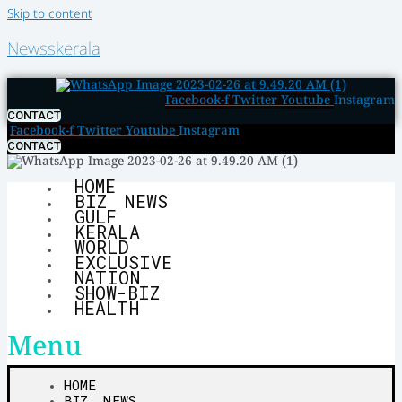
Skip to content
Newsskerala
Facebook-f
Twitter
Youtube
Instagram
CONTACT
Facebook-f
Twitter
Youtube
Instagram
CONTACT
HOME
BIZ NEWS
GULF
KERALA
WORLD
EXCLUSIVE
NATION
SHOW-BIZ
HEALTH
Menu
HOME
BIZ NEWS