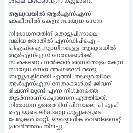
ശിക്ഷ ലഭിക്കാവുന്ന കുറ്റമാണ്.
ആലുവയിൽ ആർഎസ്എസ്
ഓഫീസിൽ കേന്ദ്ര സായുധ സേന
നിരോധനത്തിന് തൊട്ടുപിന്നാലെ
വലിയ തോതിൽ എസ്ഡിപിഐ –
പിഎഫ്ഐ സ്വാധീനമുള്ള ആലുവയിൽ
ആർഎസ്എസ് നേതാക്കൾക്ക്
സംരക്ഷണം നൽകാൻ അമ്പതോളം കേന്ദ്ര
സായുധ സേന അംഗങ്ങൾ രണ്ടു
ബസ്സുകളിലായി എത്തി. ആലുവയിലെ
ആർഎസ്എസ് നേതാക്കൾക്ക് ജീവന്
ഭീഷണിയുണ്ട് എന്ന നിഗമനത്തെ
തുടർന്നാണ് കേന്ദ്രസേന എത്തിയത്.
നിരോധന ഉത്തരവിന് പിന്നാലെ പി എഫ്
ഐ യുടെ whatsapp ഗ്രൂപ്പുകളുടെ
പേരുകൾ മാറ്റി. ഔദ്യോഗിക വെബ്സൈറ്റ്
പ്രവർത്തനം നിലച്ചു.