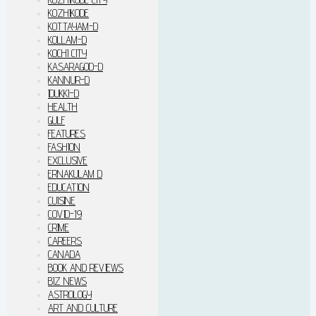
KOZHIKODE
KOTTAYAM-D
KOLLAM-D
KOCHI CITY
KASARAGOD-D
KANNUR-D
IDUKKI–D
HEALTH
GULF
FEATURES
FASHION
EXCLUSIVE
ERNAKULAM D
EDUCATION
CUISINE
COVID-19
CRIME
CAREERS
CANADA
BOOK AND REVIEWS
BIZ NEWS
ASTROLOGY
ART AND CULTURE