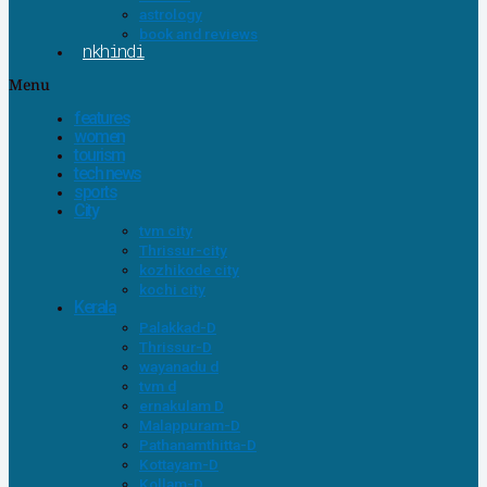
astrology
book and reviews
nkhindi
Menu
features
women
tourism
tech news
sports
City
tvm city
Thrissur-city
kozhikode city
kochi city
Kerala
Palakkad-D
Thrissur-D
wayanadu d
tvm d
ernakulam D
Malappuram-D
Pathanamthitta-D
Kottayam-D
Kollam-D