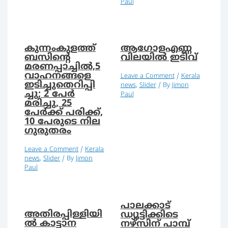
Paul
കുന്നംകുളത്ത്
ആഗോളഎണ്ണ
ബസിന്റെ
വിലയില്‍ ഇടിവ്
മരണപ്പാച്ചില്‍,5
വാഹനങ്ങളെ
Leave a Comment
/
Kerala
ഇടിച്ചുതെറിപ്പി
news
,
Slider
/ By
Jimon
ച്ചു; 2 പേർ
Paul
മരിച്ചു, 25
പേര്‍ക്ക് പരിക്ക്,
10 പേരുടെ നില
ഗുരുതരം
Leave a Comment
/
Kerala
news
,
Slider
/ By
Jimon
Paul
പാലക്കാട്
അതിരപ്പിള്ളിയി
ഡ്യൂട്ടിക്കിടെ
ല്‍ കാട്ടാന
നഴ്‌സിന് പാമ്പ്