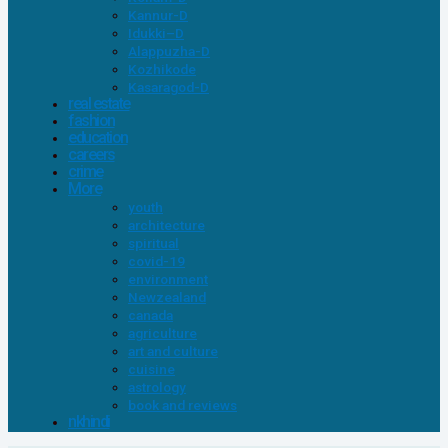
Kannur-D
Idukki–D
Alappuzha-D
Kozhikode
Kasaragod-D
real estate
fashion
education
careers
crime
More
youth
architecture
spiritual
covid-19
environment
Newzealand
canada
agriculture
art and culture
cuisine
astrology
book and reviews
nkhindi