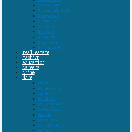
Malappuram-D
Pathanamthitta-D
Kottayam-D
Kollam-D
Kannur-D
Idukki–D
Alappuzha-D
Kozhikode
Kasaragod-D
real estate
fashion
education
careers
crime
More
youth
architecture
spiritual
covid-19
environment
Newzealand
canada
agriculture
art and culture
cuisine