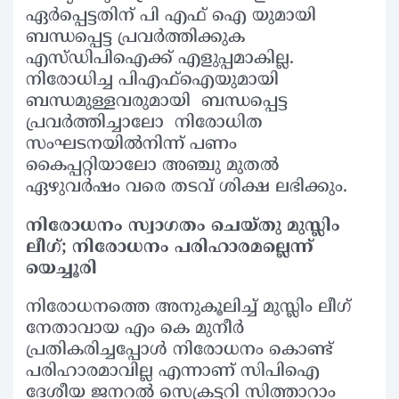
ഏർപ്പെട്ടതിന് പി എഫ് ഐ യുമായി
ബന്ധപ്പെട്ട പ്രവർത്തിക്കുക
എസ്ഡിപിഐക്ക് എളുപ്പമാകില്ല.
നിരോധിച്ച പിഎഫ്ഐയുമായി
ബന്ധമുള്ളവരുമായി ബന്ധപ്പെട്ട
പ്രവർത്തിച്ചാലോ നിരോധിത
സംഘടനയിൽനിന്ന് പണം
കൈപ്പറ്റിയാലോ അഞ്ചു മുതൽ
ഏഴുവർഷം വരെ തടവ് ശിക്ഷ ലഭിക്കും.
നിരോധനം സ്വാഗതം ചെയ്തു മുസ്ലിം
ലീഗ്; നിരോധനം പരിഹാരമല്ലെന്ന്
യെച്ചൂരി
നിരോധനത്തെ അനുകൂലിച്ച് മുസ്ലിം ലീഗ്
നേതാവായ എം കെ മുനീർ
പ്രതികരിച്ചപ്പോൾ നിരോധനം കൊണ്ട്
പരിഹാരമാവില്ല എന്നാണ് സിപിഐ
ദേശീയ ജനറൽ സെക്രട്ടറി സിത്താറാം